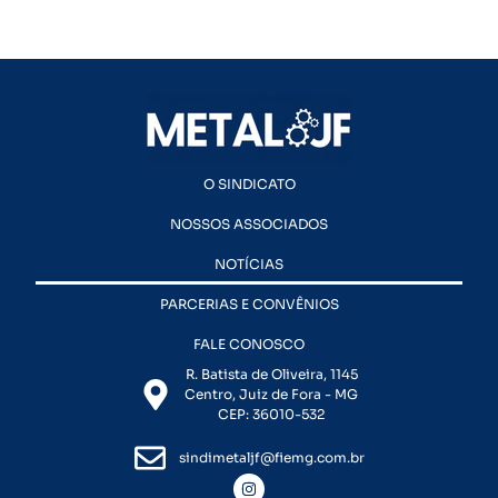
O SINDICATO
NOSSOS ASSOCIADOS
NOTÍCIAS
PARCERIAS E CONVÊNIOS
FALE CONOSCO
R. Batista de Oliveira, 1145
Centro, Juiz de Fora - MG
CEP: 36010-532
sindimetaljf@fiemg.com.br