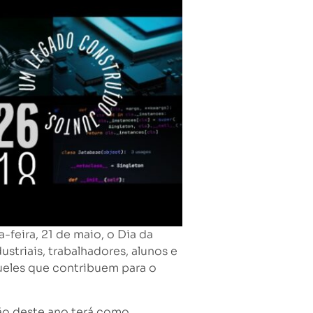
-feira, 21 de maio, o Dia da
striais, trabalhadores, alunos e
eles que contribuem para o
ção deste ano terá como