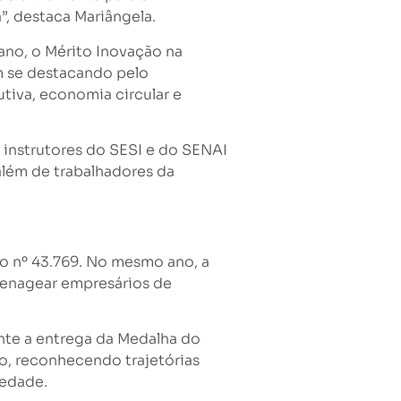
”, destaca Mariângela.
no, o Mérito Inovação na
m se destacando pelo
tiva, economia circular e
instrutores do SESI e do SENAI
além de trabalhadores da
to nº 43.769. No mesmo ano, a
omenagear empresários de
nte a entrega da Medalha do
do, reconhecendo trajetórias
iedade.