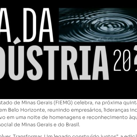
tado de Minas Gerais (FIEMG) celebra, na próxima quinta
em Belo Horizonte, reunindo empresários, lideranças indu
tivo em uma noite de homenagens e reconhecimento àqu
ial de Minas Gerais e do Brasil.
ver. Transformar. Um legado construído juntos”, a edi