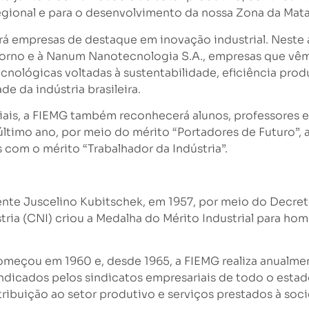
egional e para o desenvolvimento da nossa Zona da Mata
 empresas de destaque em inovação industrial. Neste a
storno e à Nanum Nanotecnologia S.A., empresas que vê
nológicas voltadas à sustentabilidade, eficiência produ
e da indústria brasileira.
is, a FIEMG também reconhecerá alunos, professores e 
ltimo ano, por meio do mérito “Portadores de Futuro”, 
com o mérito “Trabalhador da Indústria”.
idente Juscelino Kubitschek, em 1957, por meio do Decre
ria (CNI) criou a Medalha do Mérito Industrial para h
omeçou em 1960 e, desde 1965, a FIEMG realiza anualme
 indicados pelos sindicatos empresariais de todo o esta
ribuição ao setor produtivo e serviços prestados à soc