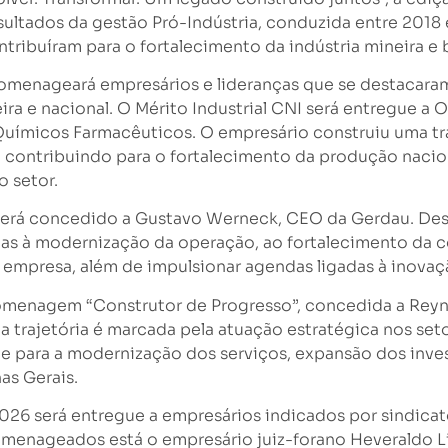
sultados da gestão Pró-Indústria, conduzida entre 201
tribuíram para o fortalecimento da indústria mineira e br
homenageará empresários e lideranças que se destacara
ira e nacional. O Mérito Industrial CNI será entregue a 
Químicos Farmacêuticos. O empresário construiu uma tr
a, contribuindo para o fortalecimento da produção nacio
 setor.
o será concedido a Gustavo Werneck, CEO da Gerdau. De
adas à modernização da operação, ao fortalecimento da c
empresa, além de impulsionar agendas ligadas à inovaçã
omenagem “Construtor de Progresso”, concedida a Reyna
trajetória é marcada pela atuação estratégica nos seto
ue para a modernização dos serviços, expansão dos inve
as Gerais.
026 será entregue a empresários indicados por sindicato
homenageados está o empresário juiz-forano Heveraldo L