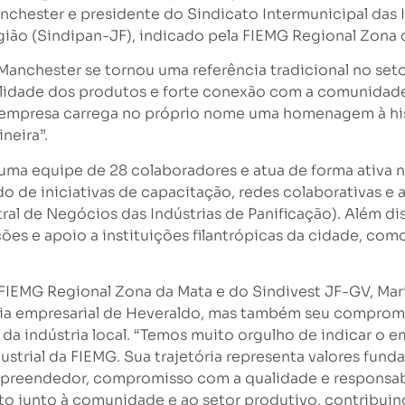
nchester e presidente do Sindicato Intermunicipal das I
egião (Sindipan-JF), indicado pela FIEMG Regional Zona 
Manchester se tornou uma referência tradicional no set
ualidade dos produtos e forte conexão com a comunidade
 empresa carrega no próprio nome uma homenagem à histó
neira”.
ma equipe de 28 colaboradores e atua de forma ativa n
do de iniciativas de capacitação, redes colaborativas 
ral de Negócios das Indústrias de Panificação). Além d
ões e apoio a instituições filantrópicas da cidade, co
FIEMG Regional Zona da Mata e do Sindivest JF-GV, Ma
ória empresarial de Heveraldo, mas também seu compro
 da indústria local. “Temos muito orgulho de indicar o 
ustrial da FIEMG. Sua trajetória representa valores funda
empreendedor, compromisso com a qualidade e responsabi
ito junto à comunidade e ao setor produtivo, contribui