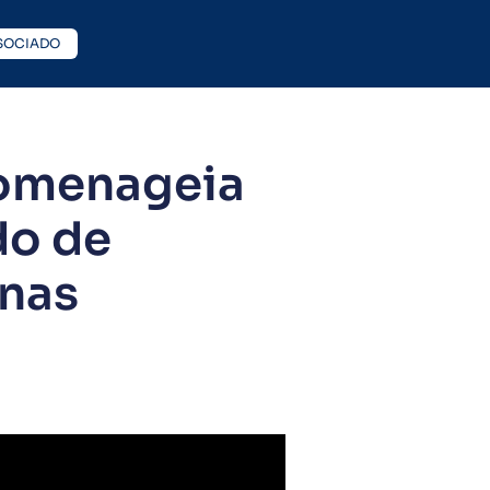
SOCIADO
homenageia
do de
nas