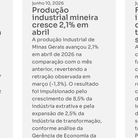
junho 10, 2026
j
Produção
industrial mineira
cresce 2,1% em
a
abril
A produção industrial de
Minas Gerais avançou 2,1%
A
em abril de 2026 na
c
comparação com o mês
f
anterior, revertendo a
c
º
retração observada em
m
março (-1,3%). O resultado
r
z
foi impulsionado pelo
c
crescimento de 8,5% da
d
indústria extrativa e pela
i
expansão de 2,5% da
d
indústria de transformação,
s
conforme análise da
t
Gerência de Economia da
P